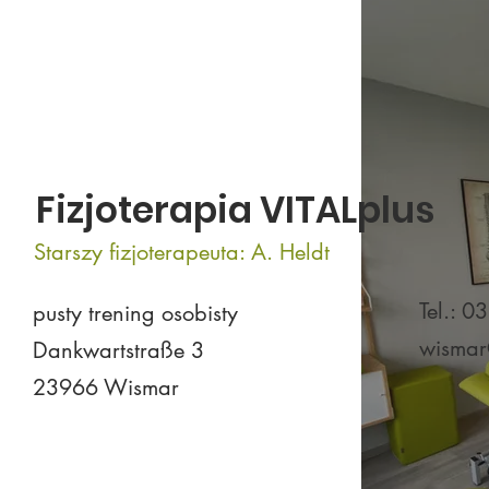
Fizjoterapia VITALplus
Starszy fizjoterapeuta: A. Heldt
Tel.: 
pusty trening osobisty
wismar
Dankwartstraße 3
23966 Wismar