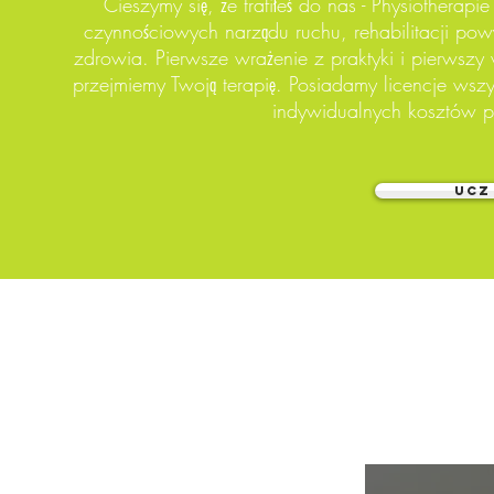
Cieszymy się, że trafiłeś do nas - Physiotherap
czynnościowych narządu ruchu, rehabilitacji pow
zdrowia. Pierwsze wrażenie z praktyki i pierwsz
przejmiemy Twoją terapię. Posiadamy licencje ws
indywidualnych kosztów p
UCZ