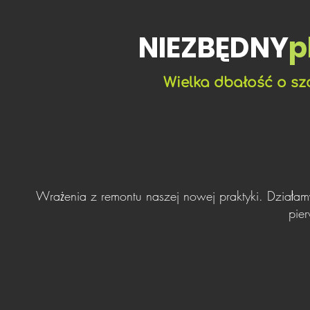
NIEZBĘDNY
p
Wielka dbałość o sz
Wrażenia z remontu naszej nowej praktyki. Dział
pie