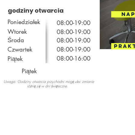
godziny otwarcia
NAP
Poniedziałek
08:00-19:00
Wtorek
08:00-19
:00
Środa
08:00-19
:00
prak
Czwartek
08:00-19
:00
08:00-16:00
Piątek
Piątek
Uwaga: Godziny otwarcia przychodni mogą ulec zmianie
różnią się w dni świąteczne.