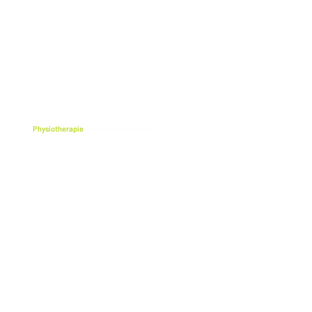
Physiotherapie
VITALplus Schwerin
cf physio Greifswald GmbH
Geschäftsführer: Stefan Blank
Lübecker Str. 117 (Ecke Obotritenring)
19059 Schwerin
Telefon: 0385 - 71 57 69