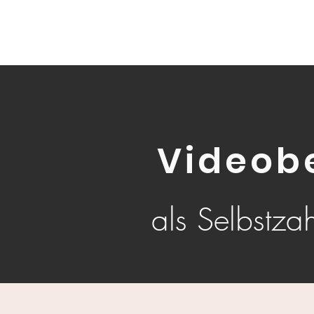
Videob
als Selbstzah