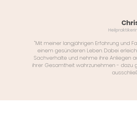
Chri
Heilpraktiker
"Mit meiner langjährigen Erfahrung und F
einem gesünderen Leben. Dabei erleich
Sachverhalte und nehme ihre Anliegen auf
ihrer Gesamtheit wahrzunehmen - dazu g
ausschlie