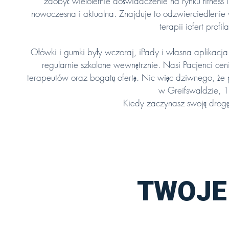
zdobyć wieloletnie doświadczenie na rynku fitness
nowoczesna i aktualna. Znajduje to odzwierciedlenie
terapii i
ofert profil
Ołówki i gumki były wczoraj, iPady i własna aplikacja d
regularnie szkolone wewnętrznie. Nasi Pacjenci cen
terapeutów oraz bogatą ofertę. Nic więc dziwnego, że
w Greifswaldzie, 1
Kiedy zaczynasz swoją dro
TWOJE