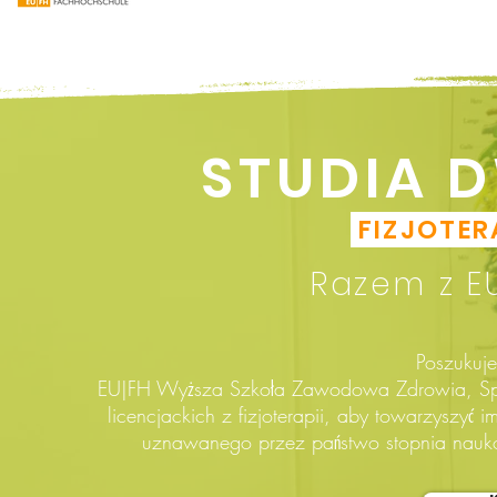
STUDIA 
FIZJOTERA
Razem z EU
Poszukuj
EU|FH Wyższa Szkoła Zawodowa Zdrowia, Spra
licencjackich z fizjoterapii, aby towarzyszyć
uznawanego przez państwo stopnia nauko