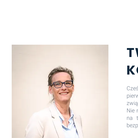
T
K
Cze
pier
zwią
Nie 
na 
bezp