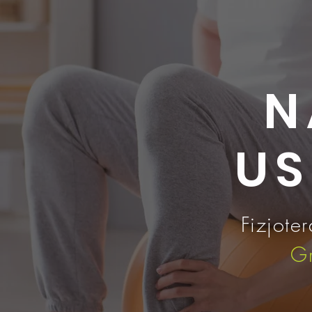
N
US
Fizjote
Gr