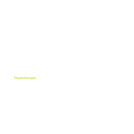
Dankwartstraße 3
Ulica Salvadora A
23966 Wismar
2818147 Rostock
Telefon: 03841-2235636
Telefon: 0381-36
Physiotherapie
VITALplus Schwerin
cf physio Greifswald GmbH
Geschäftsführer: Stefan Blank
Lübecker Str. 117 (Ecke Obotritenring)
19059 Schwerin
Telefon: 0385 - 71 57 69