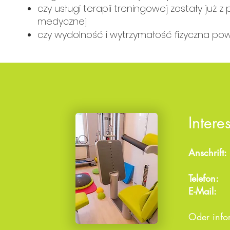
czy usługi terapii treningowej zostały już
medycznej
czy wydolność i wytrzymałość fizyczna powi
Intere
Anschrift:
19059
Telefon:
0
E-Mail
Oder infor