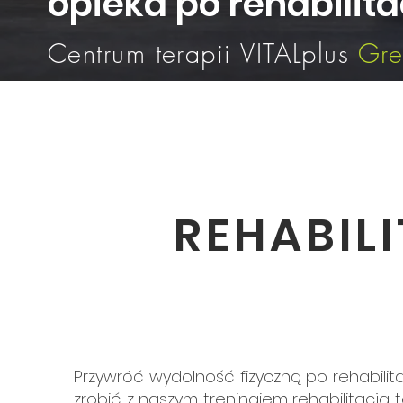
opieka po rehabilita
Centrum terapii VITALplus
Gre
REHABIL
Przywróć wydolność fizyczną po rehabili
zrobić z naszym treningiem rehabilitacja