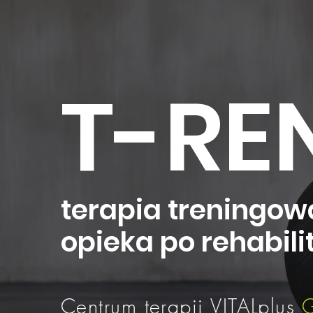
T-RE
terapia treningow
opieka po rehabilit
Centrum terapii VITALplus
G