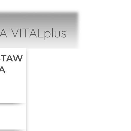
 VITALplus
STAW
A