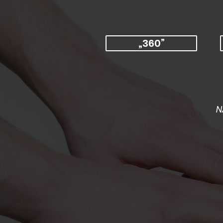
„360”
N