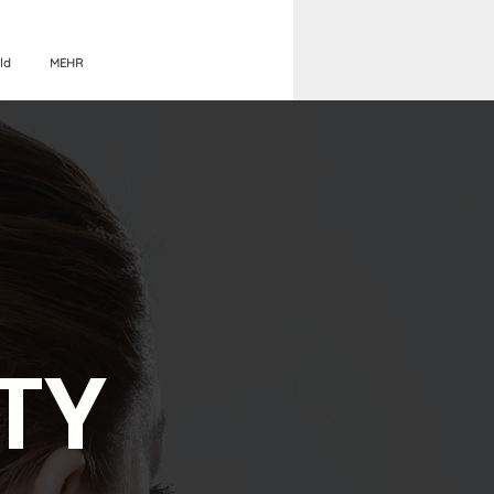
ld
MEHR
TY