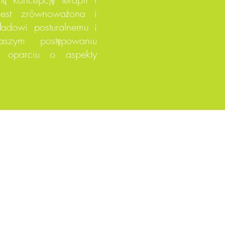
jest zrównoważona i
ładowi posturalnemu i
aszym postępowaniu
w oparciu o aspekty