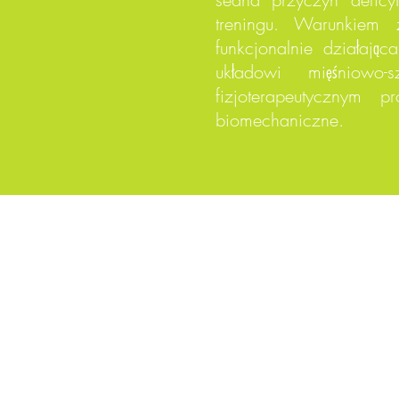
treningu. Warunkiem
funkcjonalnie działają
układowi mięśniowo
fizjoterapeutycznym
biomechaniczne.