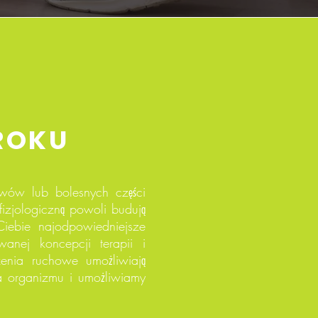
ROKU
wów lub bolesnych części
fizjologiczną powoli budują
iebie najodpowiedniejsze
anej koncepcji terapii i
zenia ruchowe umożliwiają
a organizmu i umożliwiamy