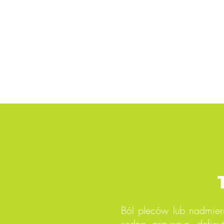
Ból pleców lub nadmier
sedna przyczyn deficy