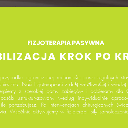
FIZJOTERAPIA PASYWNA
ILIZACJA KROK PO K
 przypadku ograniczonej ruchomości poszczególnych sta
onieczna. Nasi fizjoterapeuci z dużą wrażliwością i wiedzą 
rpiemy z szerokiej gamy zabiegów i dobieramy dla C
osób ustrukturyzowany według indywidualnie opracow
ile potrzebujesz. Po interwencjach chirurgicznych ćwic
ia. Wspólnie aktywujemy w fizjoterapii siły samoleczeni