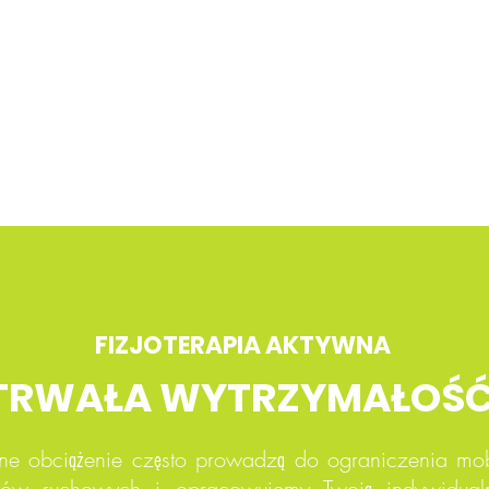
FIZJOTERAPIA AKTYWNA
TRWAŁA WYTRZYMAŁOŚ
ne obciążenie często prowadzą do ograniczenia mob
tów ruchowych i opracowujemy Twoją indywidualn