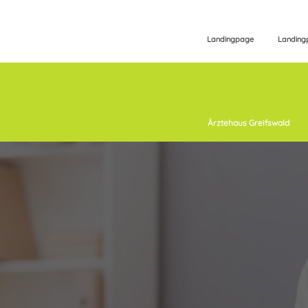
Landingpage
Landing
Ärztehaus Greifswald