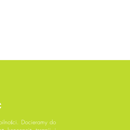
Ć
ilności. Docieramy do
ą koncepcję terapii i