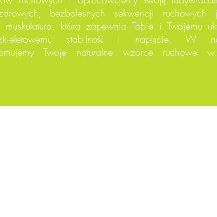
 zdrowych, bezbolesnych sekwencji ruchowych 
ca muskulatura, która zapewnia Tobie i Twojemu uk
-szkieletowemu stabilność i napięcie. W n
 promujemy Twoje naturalne wzorce ruchowe 