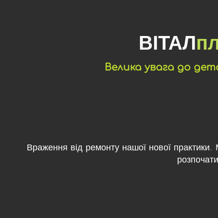
ВІТАЛ
п
Велика увага до дет
Враження від ремонту нашої нової практики.
розпочат