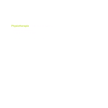
Physiotherapie
VITALplus Schwerin
cf physio Greifswald GmbH
Geschäftsführer: Stefan Blank
Lübecker Str. 117 (Ecke Obotritenring)
19059 Schwerin
Telefon: 0385 - 71 57 69
ЗАХИСТ ДАНИХ
ВИХІДН