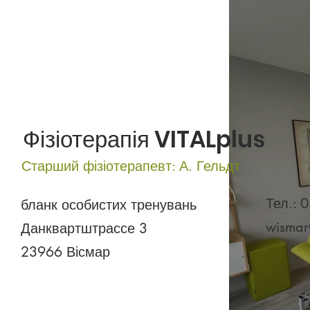
Фізіотерапія VITALplus
Старший фізіотерапевт: А. Гельдт
Тел.: 
бланк особистих тренувань
wismar
Данквартштрассе 3
23966 Вісмар