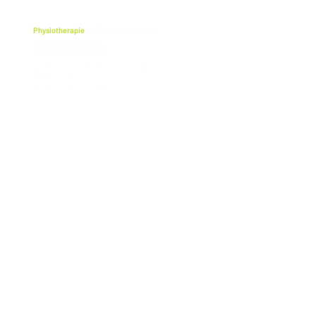
Physiotherapie
VITALplus Schwerin
cf physio Greifswald GmbH
Geschäftsführer: Stefan Blank
Lübecker Str. 117 (Ecke Obotritenring)
19059 Schwerin
Telefon: 0385 - 71 57 69
ЗАХИСТ ДАНИХ
ВИХІДН
ЗАБЕЗПЕ
НЯ