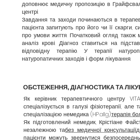
доповнює медичну пропозицію в Грайфсва
центрі.
Завдання та заходи починаються в терапевт
пацієнта запитують про його чи її скарги, 
про умови життя. Початковий огляд також 
аналіз крові. Діагноз ставиться на підста
відповідну терапію. У терапії натуро
натуропатичних заходів і форм лікування.
ОБСТЕЖЕННЯ, ДІАГНОСТИКА ТА ЛІК
Як керівник терапевтичного центру VITA
спеціалізується в галузі фізіотерапії, але
спеціалізацією немедика (HP.allg).
терапія б
Як підготовлений немедик, Крістіане Файс
незалежною та
без медичної консультації
д
пацієнти можуть звернутися безпосереднь