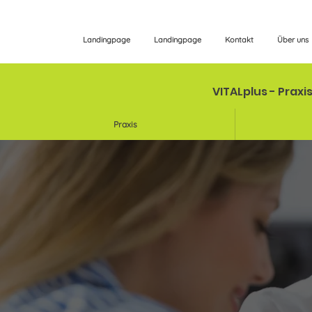
Landingpage
Landingpage
Kontakt
Über uns
VITALplus - Praxi
Praxis