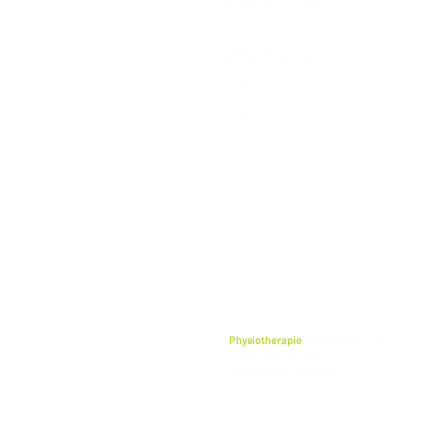
VITAL плюс Вісмар
бланк особистих тренувань
Власник: Стефан Бланк
Данквартштрассе 3
23966 Вісмар
Телефон: 03841-2235636
Physiotherapie
VITALplus Schwerin
cf physio Greifswald GmbH
Geschäftsführer: Stefan Blank
Lübecker Str. 117 (Ecke Obotritenring)
19059 Schwerin
Telefon: 0385 - 71 57 69