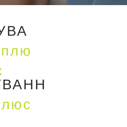
УВА
Я
плю
с
УВАНН
плюс