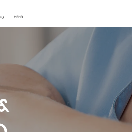
льд
MEHR
&