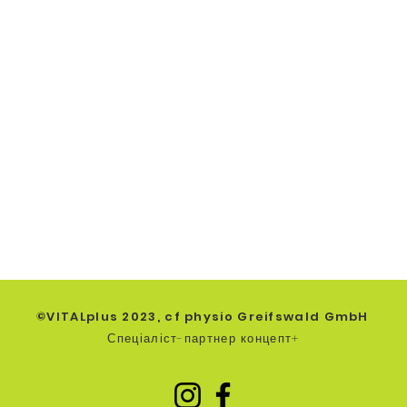
СТ ДАНИХ
ВИХІДНІ
ПЕЧИВО
ПЕЧИВО
ЗАБЕЗПЕЧЕН
НЯ
©VITALplus 2023,
cf physio Greifswald GmbH
Спеціаліст-партнер концепт+