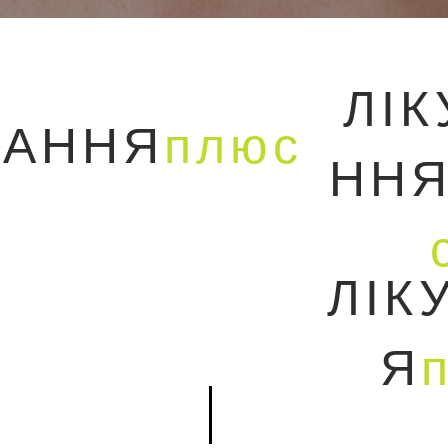
ЛІК
ВАННЯ
плюс
НН
ЛІК
Я