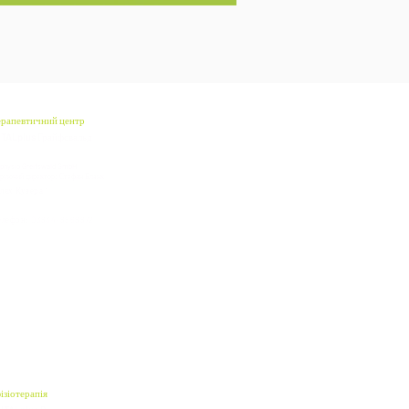
ерапевтичний центр
ITALplus Грайфсвальд
 physio Greifswald GmbH
руючий директор: Стефан Бланк
лях Кузера 1
493 Грайфсвальд
елефон: 03834-8868872
ізіотерапія