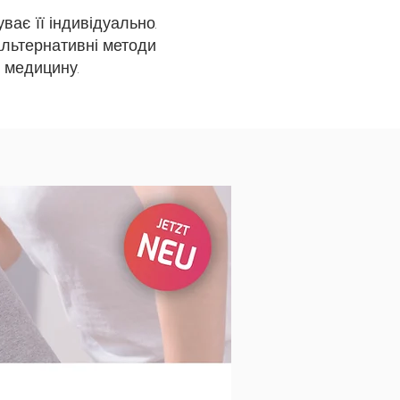
ває її індивідуально.
альтернативні методи
 медицину.