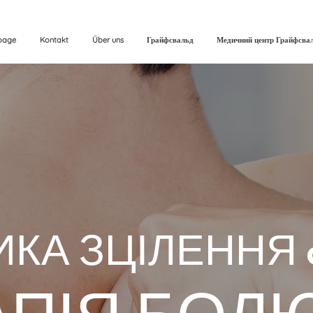
page
Kontakt
Über uns
Грайфсвальд
Медичний центр Грайфсва
ИКА ЗЦІЛЕННЯ 