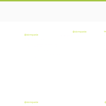
т
фізіотерапія
фізіотерапія
V
VITALplus Грайфсвальд
VITALplus Росток
cf
cf physio Greifswald GmbH
Ке
Керуючий директор: Стефан Бланк
Ш
Ernst-Thälmann-Ring 66
17
17491 Грайфсвальд
Т
Телефон: 03834-814030
фізіотерапія
ф