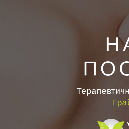
Н
ПО
Терапевтичн
Гра