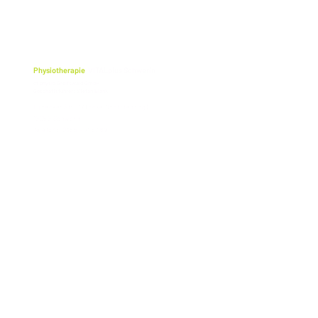
Physiotherapie
VITALplus Schwerin
cf physio Greifswald GmbH
Geschäftsführer: Stefan Blank
Lübecker Str. 117 (Ecke Obotritenring)
19059 Schwerin
Telefon: 0385 - 71 57 69
ЗАХИСТ ДАНИХ
ВИХІДН