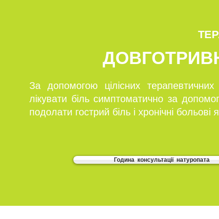
ТЕР
ДОВГОТРИВ
За допомогою цілісних терапевтични
лікувати біль симптоматично за допомог
подолати гострий біль і хронічні больові 
Година консультації натуропата