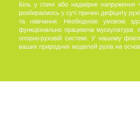
Біль у спині або надмірне напруження 
розбираємось у суті причин дефіциту рух
та навчання. Необхідною умовою здо
функціонально працююча мускулатура, як
опорно-руховій системі. У нашому фізі
ваших природних моделей рухів на основі