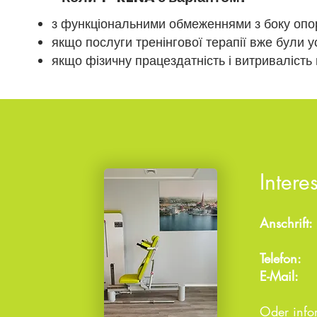
з функціональними обмеженнями з боку опо
якщо послуги тренінгової терапії вже були у
якщо фізичну працездатність і витривалість 
Intere
Anschrift:
17493
Telefon:
0
E-Mail
Oder infor