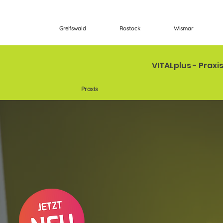
Greifswald
Rostock
Wismar
VITALplus - Praxi
Praxis