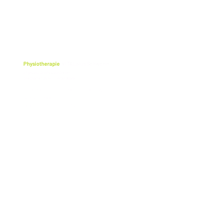
Physiotherapie
VITALplus Schwerin
cf physio Greifswald GmbH
Geschäftsführer: Stefan Blank
Lübecker Str. 117 (Ecke Obotritenring)
19059 Schwerin
Telefon: 0385 - 71 57 69