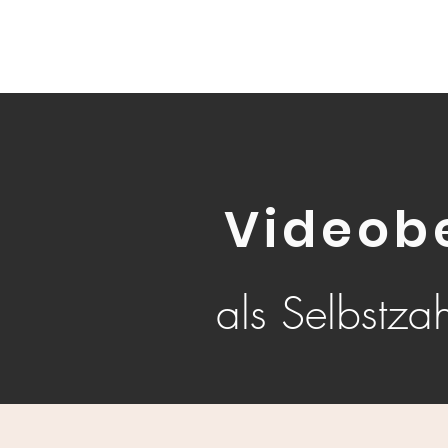
Videob
als Selbstzah