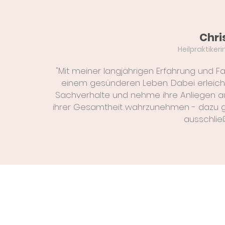
Chri
Heilpraktiker
"Mit meiner langjährigen Erfahrung und F
einem gesünderen Leben. Dabei erleich
Sachverhalte und nehme ihre Anliegen auf
ihrer Gesamtheit wahrzunehmen - dazu g
ausschlie