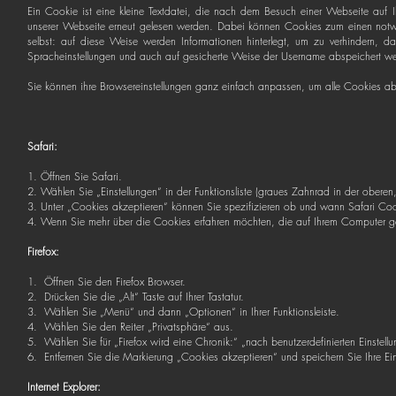
Ein Cookie ist eine kleine Textdatei, die nach dem Besuch einer Webseite auf I
unserer Webseite erneut gelesen werden. Dabei können Cookies zum einen notwen
selbst: auf diese Weise werden Informationen hinterlegt, um zu verhindern, 
Spracheinstellungen und auch auf gesicherte Weise der Username abspeichert w
Sie können ihre Browsereinstellungen ganz einfach anpassen, um alle Cookies ab
Safari:
1. Öffnen Sie Safari.
2. Wählen Sie „Einstellungen“ in der Funktionsliste (graues Zahnrad in der oberen,
3. Unter „Cookies akzeptieren“ können Sie spezifizieren ob und wann Safari Cooki
4. Wenn Sie mehr über die Cookies erfahren möchten, die auf Ihrem Computer ge
Firefox:
1. Öffnen Sie den Firefox Browser.
2. Drücken Sie die „Alt“ Taste auf Ihrer Tastatur.
3. Wählen Sie „Menü“ und dann „Optionen“ in Ihrer Funktionsleiste.
4. Wählen Sie den Reiter „Privatsphäre“ aus.
5. Wählen Sie für „Firefox wird eine Chronik:“ „nach benutzerdefinierten Einstell
6. Entfernen Sie die Markierung „Cookies akzeptieren“ und speichern Sie Ihre Ein
Internet Explorer: