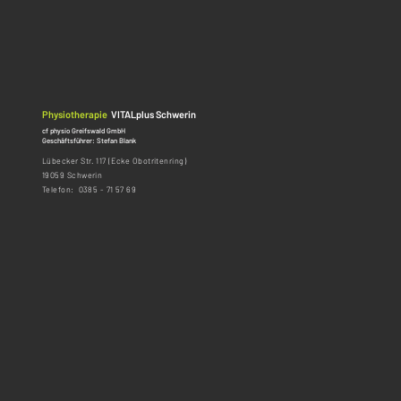
Physiotherapie
VITALplus Schwerin
cf physio Greifswald GmbH
Geschäftsführer: Stefan Blank
Lübecker Str. 117 (Ecke Obotritenring)
19059 Schwerin
Telefon: 0385 - 71 57 69