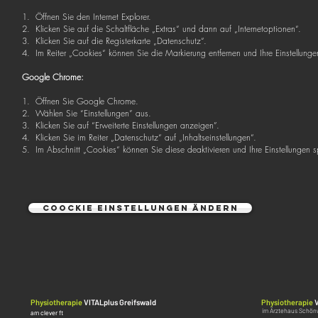
1. Öffnen Sie den Internet Explorer.
2. Klicken Sie auf die Schaltfläche „Extras“ und dann auf „Internetoptionen“.
3. Klicken Sie auf die Registerkarte „Datenschutz“.
4. Im Reiter „Cookies“ können Sie die Markierung entfernen und Ihre Einstellunge
Google Chrome:
1. Öffnen Sie Google Chrome.
2. Wählen Sie “Einstellungen” aus.
3. Klicken Sie auf “Erweiterte Einstellungen anzeigen”.
4. Klicken Sie im Reiter „Datenschutz“ auf „Inhaltseinstellungen“.
5. Im Abschnitt „Cookies“ können Sie diese deaktivieren und Ihre Einstellungen 
Coockie Einstellungen ändern
Physiotherapie
VITALplus Greifswald
Physiotherapie
im Ärztehaus Schön
am clever ft
am clever ft