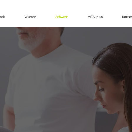
ock
Wismar
Schwerin
VITALplus
Karrie