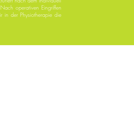
uriert nach dem individuell
Nach operativen Eingriffen
 in der Physiotherapie die