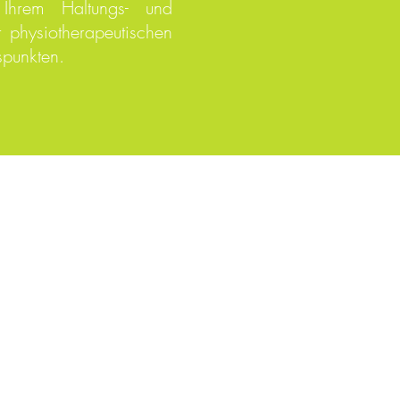
 Ihrem Haltungs- und
 physiotherapeutischen
spunkten.