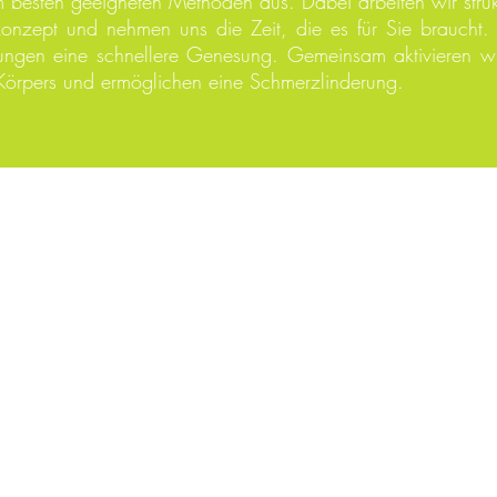
 besten geeigneten Methoden aus. Dabei arbeiten wir strukt
konzept und nehmen uns die Zeit, die es für Sie braucht. 
ungen eine schnellere Genesung. Gemeinsam aktivieren wir
s Körpers und ermöglichen eine Schmerzlinderung.