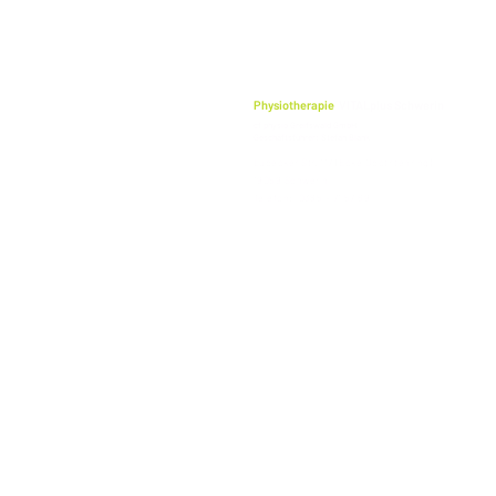
Physiotherapie
VITALplus Schwerin
cf physio Greifswald GmbH
Geschäftsführer: Stefan Blank
Lübecker Str. 117 (Ecke Obotritenring)
19059 Schwerin
Telefon: 0385 - 71 57 69
DATE