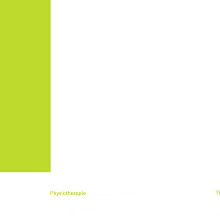
T
Physiotherapie
VITALplus Greifswald
im Ärztehaus Schönwalde
cf
cf physio Greifswald GmbH
Ge
Geschäftsführer: Stefan Blank