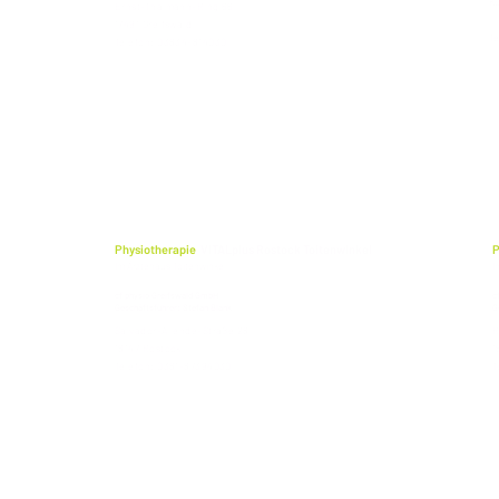
K
Ernst-Thälmann-Ring 66
17
17491 Greifswald
T
Telefon: 03834-814030
Physiotherapie
VITALplus Rostock Toitenwinkel
P
Im Ärztehaus Toitenwinkel
I
cf physio Greifswald GmbH
c
Geschäftsführer: Stefan Blank
G
Salvador-Allende-Straße 28
R
18147 Rostock
1
Telefon: 0381-87394030
T