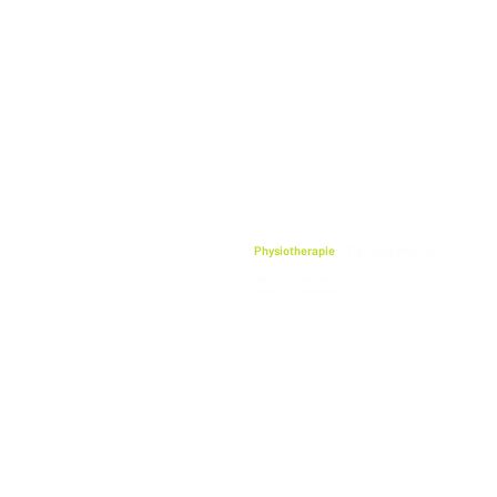
Ernst-Thälmann-Ring 56a
17491 Greifswald
Telefon: 03834-4399074
Physiotherapie
VITALplus Wismar
blank Personaltraining
Inhaber: Stefan Blank
Dankwartstraße 3
23966 Wismar
Telefon: 03841-2235636‬