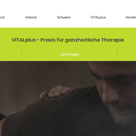
ock
Wismar
Schwerin
VITALplus
Karrie
VITALplus - Praxis für ganzheitliche Therapie
Leistungen