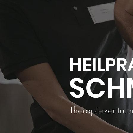
HEILPR
SCH
Therapiezentru