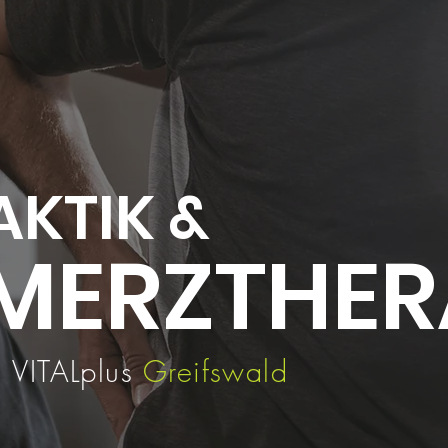
AKTIK &
MERZTHER
m VITALplus
Greifswald