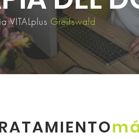
ia VITALplus
Greifswald
RATAMIENTO
má