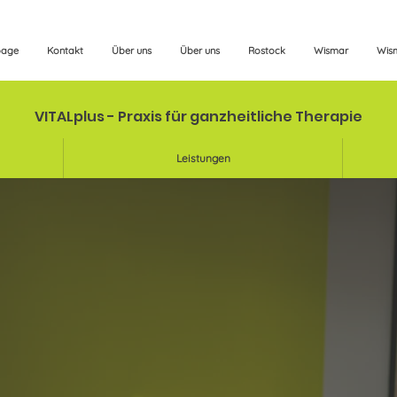
page
Kontakt
Über uns
Über uns
Rostock
Wismar
Wis
VITALplus - Praxis für ganzheitliche Therapie
Leistungen