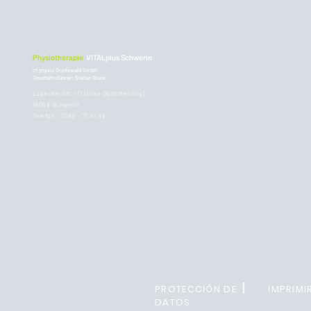
Physiotherapie
VITALplus Schwerin
cf physio Greifswald GmbH
Geschäftsführer: Stefan Blank
Lübecker Str. 117 (Ecke Obotritenring)
19059 Schwerin
Telefon: 0385 - 71 57 69
PROTECCIÓN DE
IMPRIMI
DATOS