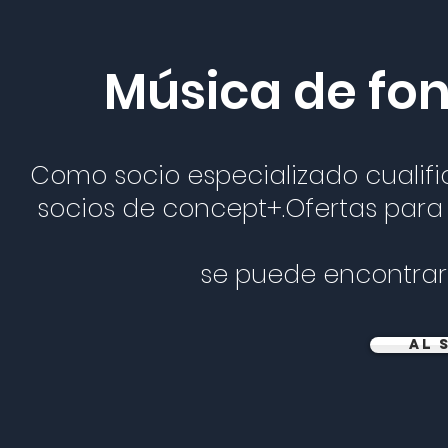
Música de fo
Como socio especializado cualif
socios de concept+.
Ofertas par
se puede encontrar
al 