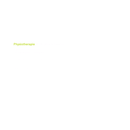
Physiotherapie
VITALplus Schwerin
cf physio Greifswald GmbH
Geschäftsführer: Stefan Blank
Lübecker Str. 117 (Ecke Obotritenring)
19059 Schwerin
Telefon: 0385 - 71 57 69