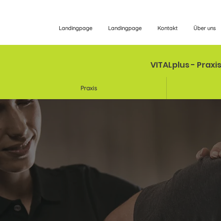
Landingpage
Landingpage
Kontakt
Über uns
VITALplus - Praxi
Praxis