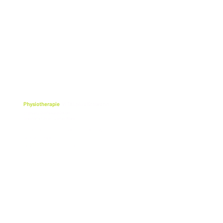
Physiotherapie
VITALplus Schwerin
cf physio Greifswald GmbH
Geschäftsführer: Stefan Blank
Lübecker Str. 117 (Ecke Obotritenring)
19059 Schwerin
Telefon: 0385 - 71 57 69