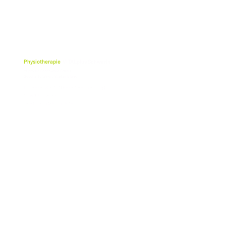
Physiotherapie
VITALplus Schwerin
cf physio Greifswald GmbH
Geschäftsführer: Stefan Blank
Lübecker Str. 117 (Ecke Obotritenring)
19059 Schwerin
Telefon: 0385 - 71 57 69