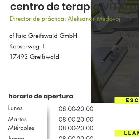
centro de terapia VITALp
Director de práctica: Aleksandr Medovoj
Teléfo
cf fisio Greifswald GmbH
tz@vita
Kooserweg 1
17493 Greifswald
horario de apertura
ESC
Lunes
08:00-20:00
Martes
08:00-20:00
Miércoles
08:00-20:00
Lla
Jueves
08:00-20:00