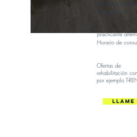
Orientado a obje
Tratamiento
practicante altern
Horario de consu
Ofertas de
rehabilitación c
por ejemplo T-R
Llame