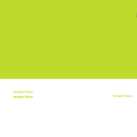
terapia física
terapia física
terapia física
terapia física
VITALplus Greifswald
VITALplus Rost
VITALplus Rostock
VITALplus Rostock
cf fisi
cf fisio Greifswald GmbH
Director Gen
Director General: Stefan Blank
Anillo 
Ernst Thälmann Anillo 56a
17491 Greifswald
Teléfon
Teléfono: 03834-8383814