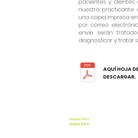
pacientes y clientes
nuestra practicante a
una copia impresa en
por correo electróni
envíe serán tratado
diagnosticar y tratar 
AQUÍ HOJA DE
DESCARGAR.
terapia física
terapia física
terapia física
VITALplus Greifswald
VITALplus Rostock
VITALplus Rostock
cf fisio Greifswald GmbH