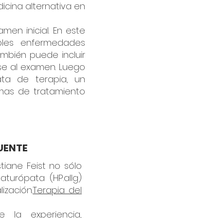
icina alternativa en
men inicial. En este
bles enfermedades
ambién puede incluir
ase al examen. Luego
ta de terapia, un
mas de tratamiento
UENTE
tiane Feist no sólo
turópata (HP.allg)
ización.
Terapia del
e la experiencia,