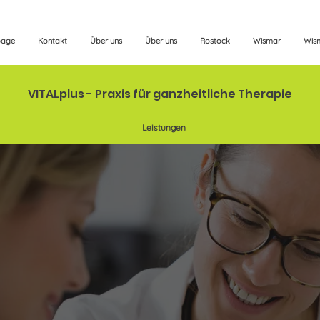
page
Kontakt
Über uns
Über uns
Rostock
Wismar
Wis
VITALplus - Praxis für ganzheitliche Therapie
Leistungen