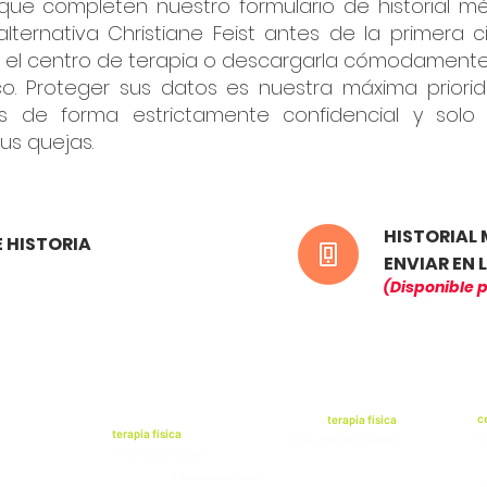
 que completen nuestro formulario de historial mé
lternativa Christiane Feist antes de la primera 
 el centro de terapia o descargarla cómodamente 
co. Proteger sus datos es nuestra máxima priori
s de forma estrictamente confidencial y solo s
sus quejas.
HISTORIAL
 HISTORIA
ENVIAR EN 
(Disponible 
c
terapia física
terapia física
V
VITALplus Greifswald
VITALplus Rostock
cf
cf fisio Greifswald GmbH
Di