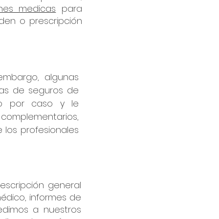
ones medicas
para
rden o prescripción
embargo, algunas
ías de seguros de
so por caso y le
s complementarios,
 los profesionales
scripción general
médico, informes de
pedimos a nuestros