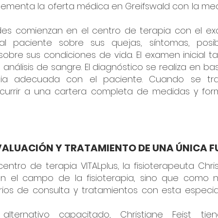
plementa la oferta médica en Greifswald con la med
des comienzan en el centro de terapia con el exa
al paciente sobre sus quejas, síntomas, posi
sobre sus condiciones de vida. El examen inicial t
análisis de sangre. El diagnóstico se realiza en b
apia adecuada con el paciente. Cuando se tra
currir a una cartera completa de medidas y for
VALUACIÓN Y TRATAMIENTO DE UNA ÚNICA F
ntro de terapia VITALplus, la fisioterapeuta Chris
n el campo de la fisioterapia, sino que como na
ios de consulta y tratamientos con esta especial
lternativo capacitado, Christiane Feist tien