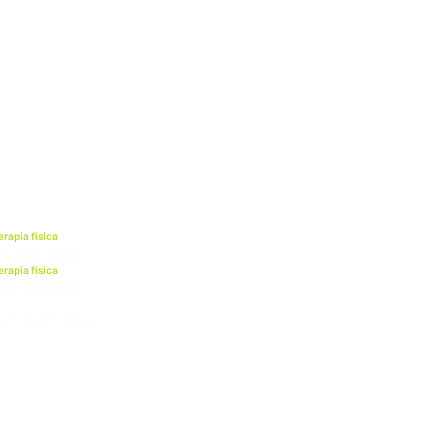
ooserweg 1
493 Greifswald
eléfono: 03834-8868872
erapia física
ITALplus Rostock
erapia física
ITALplus Rostock
f fisio Greifswald GmbH
irector General: Stefan Blank
alle Salvador Allende
818147 Rostock
eléfono: 0381-36767803