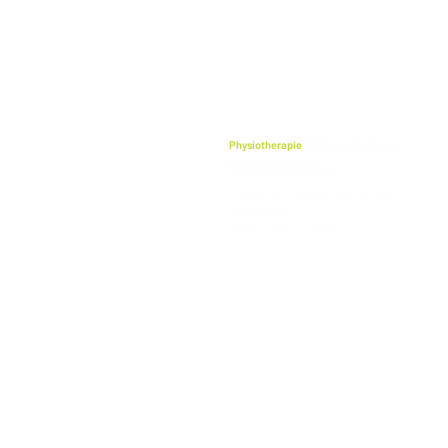
Physiotherapie
VITALplus Schwerin
cf physio Greifswald GmbH
Geschäftsführer: Stefan Blank
Lübecker Str. 117 (Ecke Obotritenring)
19059 Schwerin
Telefon: 0385 - 71 57 69