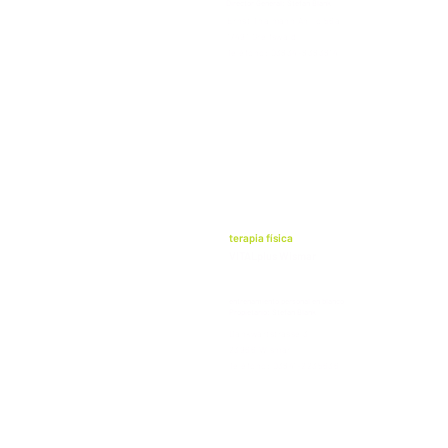
Director General: Stefan Blank
Ernst Thälmann Anillo 56a
17491 Greifswald
Teléfono: 03834-8383814
terapia física
VITALplus Wismar
entrenamiento personal en blanco
Propietario: Stefan Blank
Dankwartstrasse 3
23966 Wismar
Teléfono: 03841-2235636