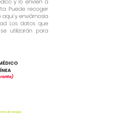
dico y lo envíen a
cita. Puede recoger
aquí y enviárnosla
dad. Los datos que
e utilizarán para
 MÉDICO
LÍNEA
pronto)
entro de terapia
ITALplus Greifswald
 fisio Greifswald GmbH
rector General: Stefan Blank