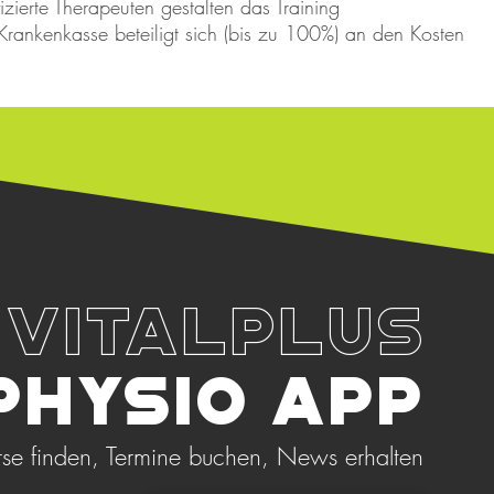
fizierte Therapeuten gestalten das Training
 Krankenkasse beteiligt sich (bis zu 100%) an den Kosten
VITALPLUS
PHYSIO APP
rse finden, Termine buchen, News erhalten