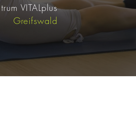
trum VITALplus
Greifswald
s