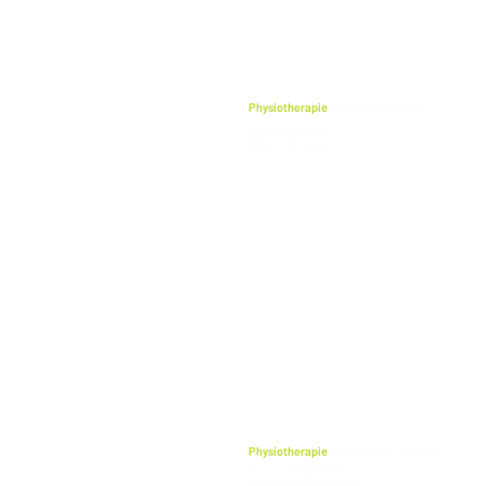
Physiotherapie
VITALplus Wismar
blank Personaltraining
Inhaber: Stefan Blank
Dankwartstraße 3
23966 Wismar
Telefon: 03841-2235636‬
Physiotherapie
VITALplus Schwerin
cf physio Greifswald GmbH
Geschäftsführer: Stefan Blank