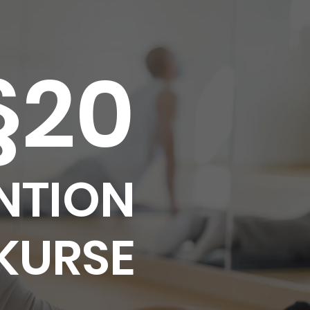
§20
NTION
KURSE