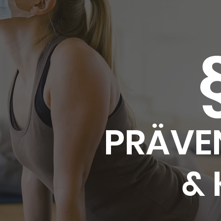
PRÄVE
& 