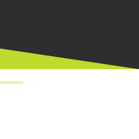
herapiezentrum
VITALplus Greifswald
 physio Greifswald GmbH
schäftsführer: Stefan Blank
ooser Weg 1
493 Greifswald
elefon: 03834-8868872