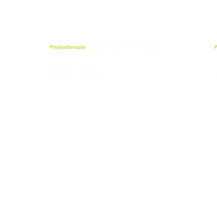
Physiotherapie
VITALplus Rostock Toitenwinkel
P
Im Ärztehaus Toitenwinkel
I
cf physio Greifswald GmbH
c
Geschäftsführer: Stefan Blank
G
Salvador-Allende-Straße 28
R
18147 Rostock
1
Telefon: 0381-87394030
T