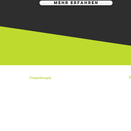
MEHR ERFAHREN
T
Physiotherapie
VITALplus Greifswald
im Ärztehaus Schönwalde
cf
cf physio Greifswald GmbH
Ge
Geschäftsführer: Stefan Blank
K
Ernst-Thälmann-Ring 66
17
17491 Greifswald
T
Telefon: 03834-814030