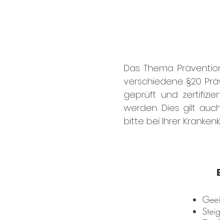
Das Thema Prävention 
verschiedene §20 Präv
geprüft und zertifiz
werden. Dies gilt auch
bitte bei Ihrer Kranke
Geei
Stei