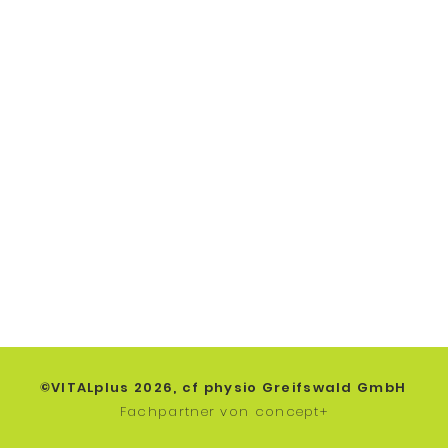
NSCHUTZ
IMPRESSUM
COOKIES
AGB & BV
©VITALplus 2026,
cf physio Greifswald GmbH
Fachpartner von concept+