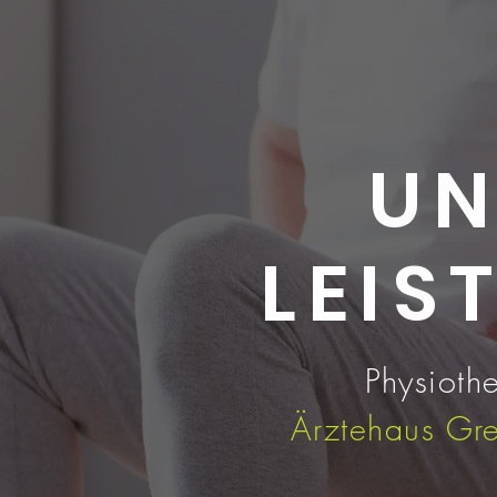
UN
LEIS
Physioth
Ärztehaus Gr