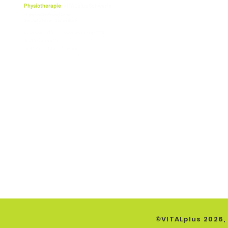
Physiotherapie
VITALplus Schwerin
cf physio Greifswald GmbH
Geschäftsführer: Stefan Blank
Lübecker Str. 117 (Ecke Obotritenring)
19059 Schwerin
Telefon: 0385 - 71 57 69
DATENSCHUTZ
IMPRESS
©VITALplus 2026,