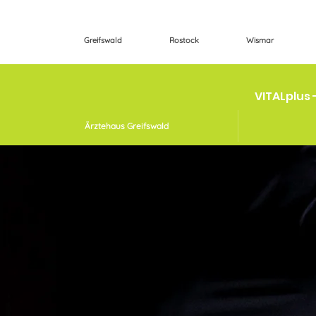
Greifswald
Rostock
Wismar
VITALplus 
Ärztehaus Greifswald