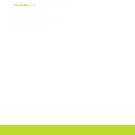
Physiotherapie
VITALplus Schwerin
cf physio Greifswald GmbH
Geschäftsführer: Stefan Blank
Lübecker Str. 117 (Ecke Obotritenring)
19059 Schwerin
Telefon: 0385 - 71 57 69
PROTECCIÓN DE
IMPRIMI
DATOS