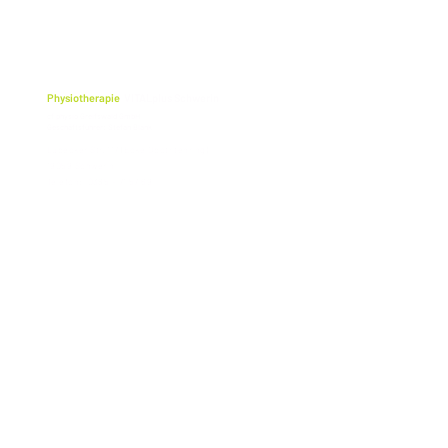
Physiotherapie
VITALplus Schwerin
cf physio Greifswald GmbH
Geschäftsführer: Stefan Blank
Lübecker Str. 117 (Ecke Obotritenring)
19059 Schwerin
Telefon: 0385 - 71 57 69
PROTECCIÓN DE
IMPRIMI