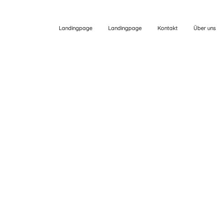
Landingpage
Landingpage
Kontakt
Über uns